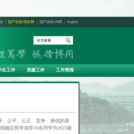
拍
|
国产自拍 招生网
|
国产自拍 内网
|
English
学生工作
党建工作
工作简报
公开、公平、公正、竞争、择优的原
定郭学成等10名同学为2025级