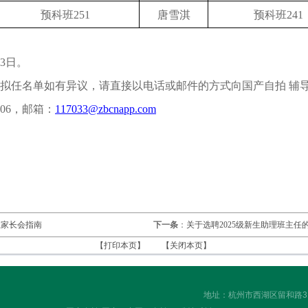
预科班
2
5
1
唐雪淇
预科班
241
13日。
拟任名单如有异议，请直接以电话或邮件的方式向国产自拍 辅
706，邮箱：
117033@zbcnapp.com
生家长会指南
下一条
：
关于选聘2025级新生助理班主任
【打印本页】
【关闭本页】
地址：杭州市西湖区留和路318号