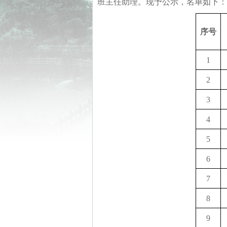
班主任助理。现予公示，名单如下：
序号
1
2
3
4
5
6
7
8
9