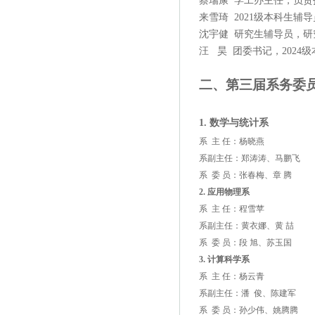
蔡瑞康 学工办主任，负责
来雪琦 2021级本科生辅导
沈宇健 研究生辅导员，研究
汪 昊 团委书记，2024级
二、第三届系务委
1.
数学与统计系
系 主 任：杨晓燕
系副主任：郑涛涛、马鹏飞
系 委 员
：张春梅、章 腾
2. 应用物理系
系 主 任：
程雪苹
系副主任：
黄衣娜
、
黄
喆
系 委 员：
段
旭、苏玉国
3. 计算科学系
系 主 任：
杨云青
系副主任：潘 俊
、
陈建军
系 委 员：
孙少伟
、
姚腾腾