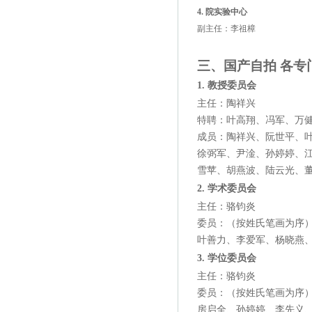
4. 院实验中心
副主任：李祖樟
三、
国产自拍 各专
1.
教授委员会
主任：陶祥兴
特聘：叶高翔、冯军、万
成员：陶祥兴、阮世平、
徐弼军、尹淦、孙婷婷、
雪苹、胡燕波、陆云光、
2. 学术委员会
主任：骆钧炎
委员：（按姓氏笔画为序
叶善力、李爱军、杨晓燕
3. 学位委员会
主任：骆钧炎
委员：（按姓氏笔画为序
房启全、孙婷婷、李先义